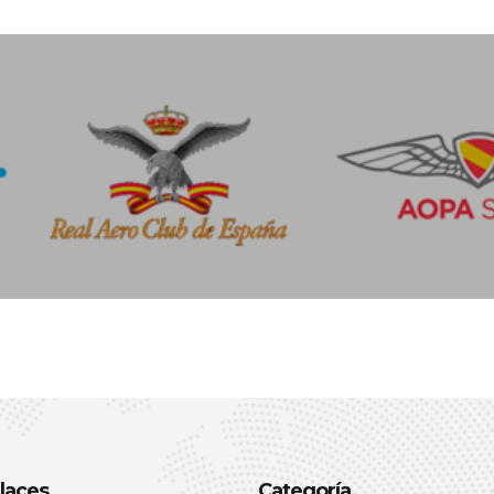
laces
Categoría