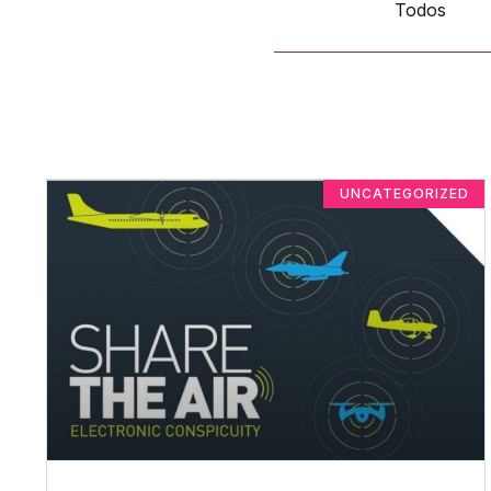
Todos
UNCATEGORIZED