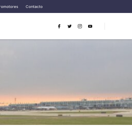
romotores
Contacto