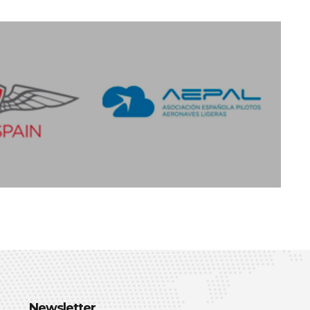
Newsletter