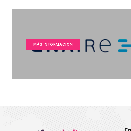
MÁS INFORMACIÓN
En